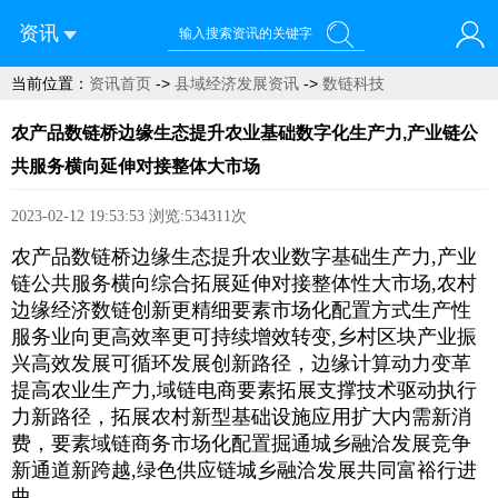
资讯
当前位置：
资讯首页
->
县域经济发展资讯
->
数链科技
您好！欢迎来到青菜网
农产品数链桥边缘生态提升农业基础数字化生产力,产业链公
共服务横向延伸对接整体大市场
2023-02-12 19:53:53
浏览:534311次
农产品数链桥边缘生态提升农业数字基础生产力,产业
链公共服务横向综合拓展延伸对接整体性大市场,农村
边缘经济数链创新更精细要素市场化配置方式生产性
服务业向更高效率更可持续增效转变,乡村区块产业振
兴高效发展可循环发展创新路径，边缘计算动力变革
提高农业生产力,域链电商要素拓展支撑技术驱动执行
力新路径，拓展农村新型基础设施应用扩大内需新消
费，要素域链商务市场化配置掘通城乡融洽发展竞争
新通道新跨越,绿色供应链城乡融洽发展共同富裕行进
曲.