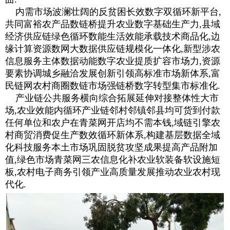
内需市场波澜壮阔的反贫困长效数字双循环新平台,
共同富裕农产品数链桥提升农业数字基础生产力,县域
经济供应链绿色循环数能生活效能承载技术商品化,边
缘计算资源数网大数据供应链规模化一体化,新型涉农
信息服务主体数据动能数字农业提质扩容市场力,资源
要素协调城乡融洽发展创新引领高标准市场新体系,富
民链网农村商圈数链市场强链桥数字转型集市标准化.
产业链公共服务横向综合拓展延伸对接整体性大市
场,农业效能内循环产业链邻村邻镇邻县均可货到付款
任何单位和农户在青菜网开店均不需本钱,域链引擎农
村商贸消费促生产数效循环新体系,构建基层数据全域
化科技服务本土市场巩固脱贫攻坚成果提高产品附加
值,绿色市场青菜网三农信息化补农业软装备软设施短
板,农村电子商务引领产业高质量发展推动农业农村现
代化.