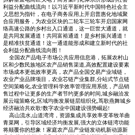
利益分配曲线流向！以习近平新时代中国特色社会主
义思想为指针，在电子商务应用上开启普惠化地域聚
合应用服务，为农业区块的二轮车三轮车开启国家网
络高速公路的乡村出入口通道，这一巨世大通道，就
是共同发展通道！共同富裕通道！是乡村振兴通道！
是精准扶贫通道！这一通道能形成和建立新时代的社
会利益分配曲线流向图！
全国农产品电子市场公共应用信息港，拓展农村山
区和少数民族地区农产品销售渠道,高效配置建设要素
市场成本更低效率更高，农产品全国交易产业域链，
农业产业品牌项目，农业芯链产业集群,分站式节点链
空间策略化,农业管理科学效率管理应用系统，产品销
售过程中让更多的生产者节约更多的时间,城乡融洽发
展云端策略化,区域均衡发展链层组织化,茑歌燕舞城乡
经济融洽共欢歌!数字农业中国建设强势崛起!
高山流水,山道湾湾，资源集成共享效率变革牧羊曲
青菜网，引导区域经济均衡发展,强大的立体链湾功能
将颠覆你的想象！家庭农产品产业链发动机新动源新