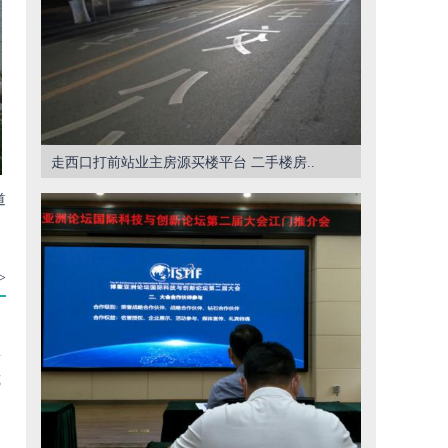
走西口打前站业主房源买楼平台 二手楼房..
道
>
要
式
动
民