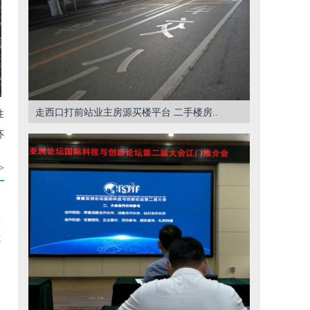
走西口打前站业主房源买楼平台 二手楼房..
性
环
>
要
式
动
民