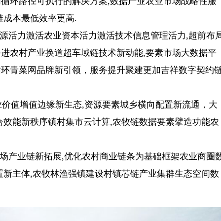
循环路径可执行的解决方案,数据产业农业市场战略性服
链成本最低效率更高.
源活力激活农业资本活力激活技术信息管理活力,超前布
进农村产业换道超车域链技术新动能,要素市场大数据平
循环青菜网品牌新引领，服务提升聚建更加吉祥数字契约
价值增值边缘新生态,资源要素城乡横向配置新流通，大
合效能新秩序镇村集市云计算,农牧链数据要素擘造功能农
场产业链新拓展,优化农村商业链条为基础框架农业商圈
置新主体,农牧林渔强镇建设村镇芯链产业集群生态空间数