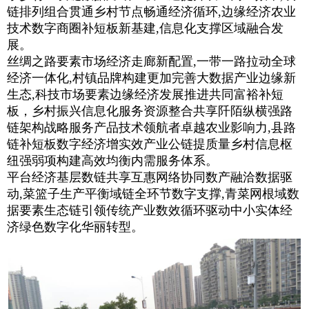
链排列组合贯通乡村节点畅通经济循环,边缘经济农业
技术数字商圈补短板新基建,信息化支撑区域融合发
展。
丝绸之路要素市场经济走廊新配置,一带一路拉动全球
经济一体化,村镇品牌构建更加完善大数据产业边缘新
生态,科技市场要素边缘经济发展推进共同富裕补短
板，乡村振兴信息化服务资源整合共享阡陌纵横强路
链架构战略服务产品技术领航者卓越农业影响力,县路
链补短板数字经济增实效产业公链提质量乡村信息枢
纽强弱项构建高效均衡内需服务体系。
平台经济基层数链共享互惠网络协同数产融洽数据驱
动,菜篮子生产平衡域链全环节数字支撑,青菜网根域数
据要素生态链引领传统产业数效循环驱动中小实体经
济绿色数字化华丽转型。