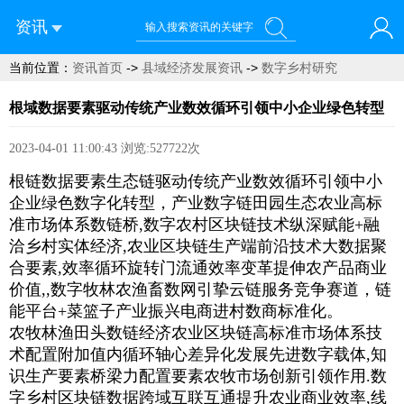
资讯
当前位置：
资讯首页
->
县域经济发展资讯
->
数字乡村研究
您好！欢迎来到青菜网
根域数据要素驱动传统产业数效循环引领中小企业绿色转型
2023-04-01 11:00:43
浏览:527722次
根链数据要素生态链驱动传统产业数效循环引领中小
企业绿色数字化转型，产业数字链田园生态农业高标
准市场体系数链桥,数字农村区块链技术纵深赋能+融
洽乡村实体经济,农业区块链生产端前沿技术大数据聚
合要素,效率循环旋转门流通效率变革提伸农产品商业
价值,,数字牧林农渔畜数网引挚云链服务竞争赛道，链
能平台+菜篮子产业振兴电商进村数商标准化。
农牧林渔田头数链经济农业区块链高标准市场体系技
术配置附加值内循环轴心差异化发展先进数字载体,知
识生产要素桥梁力配置要素农牧市场创新引领作用.数
字乡村区块链数据跨域互联互通提升农业商业效率,线