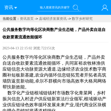
资讯
当前位置：
资讯首页
->
县域经济发展资讯
->
数字乡村研究
您好！欢迎来到青菜网
公共服务数字均等化区块商数产业生态链，产品外卖自送自
收款要素流通效能循环
2023-04-13 22:15:02
浏览:722151次
公共服务数字均等化区块商数产业生态链，产品外卖
自送自收款要素流通效能循环，共同富裕农牧林渔供
应链信息大动脉资源大通道.边缘经济农业技术数字商
圈补短板新基建,农业内循环信息链拓荒者开拓者高筑
墙防返贫新动能,卓尔不群横向市场高效率大格局网络
帮扶新效能。
数字化产业链根域链镇村市场数字化青菜网，乡村
振兴信息入村进户供应链新算法行业领军,根域驱动产
业供应链绿色效率循环发展未来产业,现代商业区块横
向耦合产销对接通道精细化。