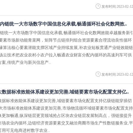
发布时间:2023-02-1
内链统一大市场数字中国信息化承载,畅通循环社会化数网效..
内链统一大市场数字中国信息化承载,畅通循环社会化数网效能卓越服务新
据要素市场新动能青菜网，矩阵节点链排列组合资源要素合理流动良性循环
边缘算法核心要素潜能支撑区域产业持续发展,补农业短板贯通产业链效能链
市场云技术把农业农村小农户拉入畅通农业财富分配内循环的高速列车可供
案,传统产业与新兴信息产..
发布时间:2023-02-1
数据标准效能体系建设更加完善,域链要素市场化配置支持亿..
数据标准效能体系建设更加完善,域链要素市场化配置支持亿级链能穿插切
品大市场标准效能体系建设更加完善,市场物流循环域链要素市场化配置支持
换更加畅通,纵深链层更宽领域抢占区块农业链层发展制高点，强链接提升
市场农业内循环,边链经济资源要素交叉融洽商圈市场生产性数链服务业,平
用可见电商进村数字农业..