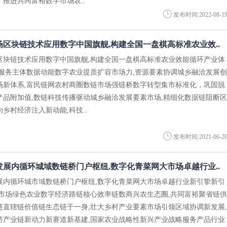
推进共同富裕数字市场农..
发布时间:2022-08-1
区块链技术应用数字中国旗舰,构建全国一盘棋高标准农业效..
区块链技术应用数字中国旗舰,构建全国一盘棋高标准农业效能循环产业体
息服务主体数据动能数字农业提质扩容市场力,资源要素协调城乡融洽发展创
场新体系,富民链网农村商圈数链市场强链桥数字转型集市标准化，巩固脱
产品附加值,数链科技传播驱动城乡融洽发展要素市场,精细化数据链阻断区
乡村经济注入新动能,科技..
发布时间:2021-06-2
展内循环城域数链桥门户枢纽,数字化青菜网大市场卓越行业..
展内循环城市域数链桥门户枢纽,数字化青菜网大市场卓越行业新引挚新引
效市场绿色农业数字经济路链核心效率链数商兴农生态圈,共同富裕聚省链供
链直辖链价值链生态链于一身,壮大乡村产业要素市场引领区域协调新发展,
济产业链新动力新赛道新基建,国家农业战略性新兴产业战略服务产品行业