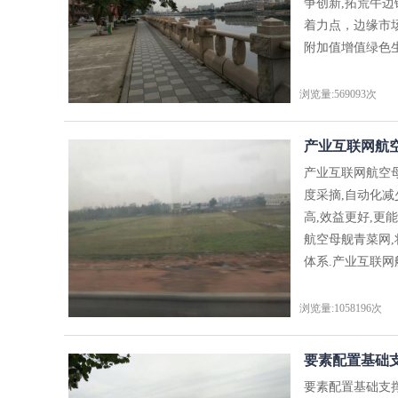
争创新,拓荒牛
着力点，边缘市
附加值增值绿色生
浏览量:569093次
产业互联网航空
产业互联网航空
度采摘,自动化
高,效益更好,更
航空母舰青菜网
体系.产业互联网航
浏览量:1058196次
要素配置基础支
要素配置基础支