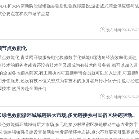
响力,扩大内需新阶段强镇强县强后勤强保障建设,游击战式商业供应链与战
心要点在梯次市场节点是..
发布时间:2021-06-2
锁节点效能化
节点效能化,青菜网开锁服务电池换修数字化赋能B端边角经济效率化演进,
有技术的服务者或者还没有技术但又想成为有技术的服务者,都可以加入进
术的全国各地锁具商家,有工商执照可直接申请会员就可以加入进来,可直接
门开锁服务,还没有技术但又想成为有技术的服务者外行小伙子们,也可经过
技术,然后奔赴全国任何..
发布时间:2025-07-2
绿色效能循环城域链层大市场,多元链接乡村民宿区块链驱动..
绿色效能循环城域链层大市场,多元链接乡村民宿区块链驱动生态农业数字
新云策略强镇强县建设青菜网良性发展循环生态链,卓尔不群要素引擎赛道竞