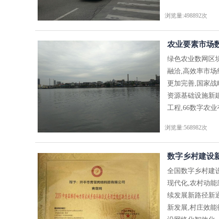
浏览量:498892次
农业要素市场数
绿色农业数网区
融洽,高效率市
更加完善,国家
资源基础设施新
工程,66数字农
浏览量:568982次
数字乡村建设新
全国数字乡村建
现代化,农村动
续发展新路径新
新发展,村庄效能