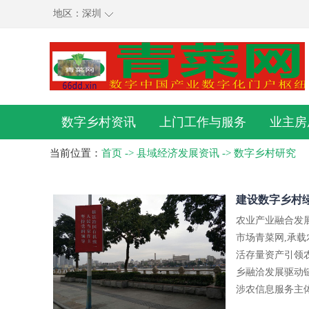
地区：
深圳
数字乡村资讯
上门工作与服务
业主房
当前位置：
首页
->
县域经济发展资讯
->
数字乡村研究
建设数字乡村
农业产业融合发
市场青菜网,承
活存量资产引领
乡融洽发展驱动链
涉农信息服务主体