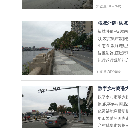
浏览量:595976次
横域外链+纵域
横域外链+纵域
领,农贸集市数
生态圈,数脉链
锚推进器,链层
执行的行业解决方
浏览量:569606次
数字乡村商品大
数字乡村市场大
换,数字乡村商
亿级链能穿插切
更加繁荣的国内
台村镇集市数据可