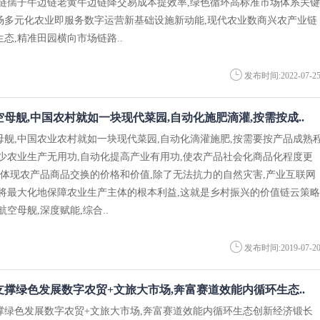
边链孺子牛边链老黄牛边链降交易成本提效率,绿色循环高标准市场体系关键
场多元化农业即服务数字运营新基础设施新动能,现代农业数商兴农产业链
态,精准田园横向市场链路..
发布时间:2022-07-2
母舰,中国农村就如一块现代菜园,自动化施肥滴灌,按需按成..
母舰,中国农业农村就如一块现代菜园,自动化滴灌施肥,按需要按产品成熟
减少农业生产无用功,自动化提高产业有用功,使农产品社会化商品化程度更
能体现农产品商品交换的价格和价值,除了无法抗力的自然灾害,产业互联网
,将最大化地保障农业生产主体的根本利益,这就是乡村振兴的价值链云策略
空母舰,深度赋能,综合..
发布时间:2019-07-2
撑绿色发展数字农贸+文旅大市场,奔富赛道效能内循环生态..
撑绿色发展数字农贸+文旅大市场,奔富赛道效能内循环生态创新经济锻长