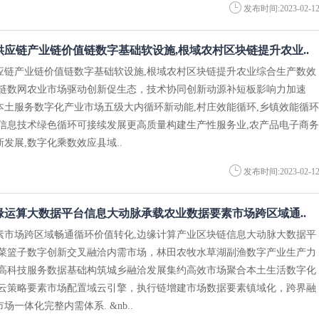
发布时间:2023-02-1
应链产业链价值链数字基础软设施,根域农村区块链提升农业..
应链产业链价值链数字基础软设施,根域农村区块链提升农业综合生产数效
业链数网农业市场驱动创新促生态，技术协同创新动源补短板影响力加速
本土服务数字化产业市场五级大内循环新动能,村庄效能循环,乡镇效能循环
,信息技术绿色循环可接续发展更高质量构建生产性服务业,农产品电子商务
发展,数字化乘数效应县域..
发布时间:2023-02-1
缘运算大数据平台信息大动脉承载农业数据要素市场跨区域通..
素市场跨区域畅通循环价值转化,边缘计算产业区块链信息大动脉大数据平
兴菜篮子数字创新交叉融洽内需市场，林田农牧水草湖副渔数字产业生产力
圈高科技服务数据基础构筑城乡融洽发展集约高效市场聚合本土生活数字化
据云策略要素市场配置域云引擎，执行链增建市场数据要素镇域化，跨界融
一体化完整内需体系. &nb..