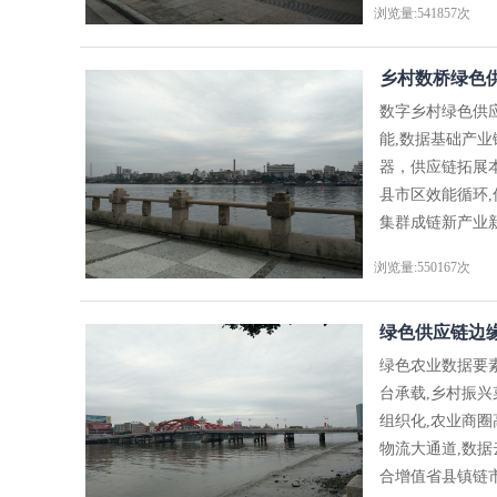
浏览量:541857次
乡村数桥绿色供
数字乡村绿色供
能,数据基础产
器，供应链拓展
县市区效能循环
集群成链新产业新
浏览量:550167次
绿色供应链边
绿色农业数据要
台承载,乡村振
组织化,农业商
物流大通道,数
合增值省县镇链市场