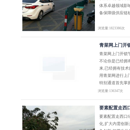
体系卓越领域影
备保障级供应链核
浏览量:1823386次
青菜网上门开
青菜网上门开锁
不论你是已经拥
来,已经拥有技
用青菜网进行上
特别通道首先掌握
浏览量:136347次
要素配置走西口
要素配置走西口
化,扩大内需创