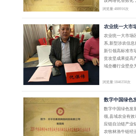
设网络化智效化，
浏览量:488916次
农业统一大市场
农业统一大市场
系,新型涉农信
新引领高标准市
贫攻坚成果提高
域垒栅行业壁垒为
浏览量:1846350次
数字中国绿色发
数字中国绿色发
领,县域农业有
应链自治链产业
农牧林渔牛链经