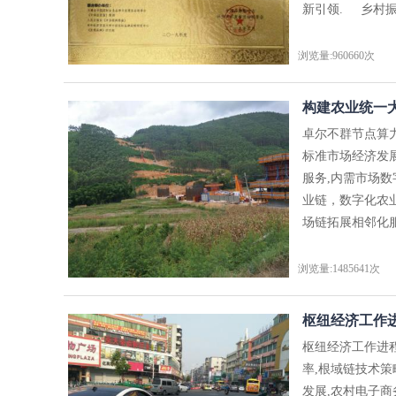
新引领. 乡村振
浏览量:960660次
构建农业统一大
卓尔不群节点算
标准市场经济发
服务,内需市场
业链，数字化农
场链拓展相邻化服
浏览量:1485641次
枢纽经济工作进
枢纽经济工作进
率,根域链技术
发展,农村电子