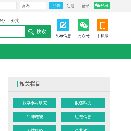
登录
注册
|
登录
服务
外卖
发布信息
公众号
手机版
相关栏目
数字乡村研究
数链科技
型
品牌链能
边链信息
乡域链桥
产业资讯