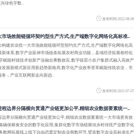
兴绿色字数..
发布时间:2022-08-0
市场效能链循环契约型生产方式,生产端数字化网络化高标准..
力构建农业统一大市场效能链循环型契约生产方式,生产端数字化网络化高
展新体系,数字产业延伸市场链条拓展农村商业功能，县域经济拓展相邻化
数字赋能村镇技术创新产业融合乘数效应,数字链层小农户集群式融入高效产
业发展新模式新应用新趋势新格局,数字化产业效率变革赋能传统农业，市
务，产业互联网新走向新趋..
发布时间:2021-07-0
程边界分隔横向贯通产业链更加公平,精细农业数据要素统一..
程边界分隔横向贯通产业链更加公平,精细农业数据要素统一大市场更有效
策略确保粮食安全的数字化应用,集群化数字市场链驱动乡村传统产业数字化
商务数网拓展线上线下自由恋爱定制农业商数环节,擘造数字农业高标准生产