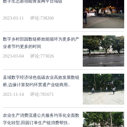
数字生态新动能青菜网平台域链
2023-03-11
评论:738266
数字乡村田园数链桥效能循环为更多的产
业者节约更多的时间
2023-03-04
评论:773026
县域数字经济绿色低碳农业高效发展数链
桥,边缘计算契约环贯通产业链商用..
2021-11-14
评论:781671
农业生产消费流通公共服务均等化全面数
字化转型,田园订单生产链消费帮扶..