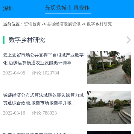
先切换城市 再操作
深圳
当前位置：
资讯首页
->
县域经济发展资讯
->
数字乡村研究
数字乡村研究
云上农贸市场公共支撑平台根域产业数字
化,边缘运算畅通农业效能循环诱导..
2022-04-05
评论:1023784
域链经济分布式算法域链效能边缘算力域
贯通综合效能,域链市场域链串并域..
2022-03-16
评论:788033