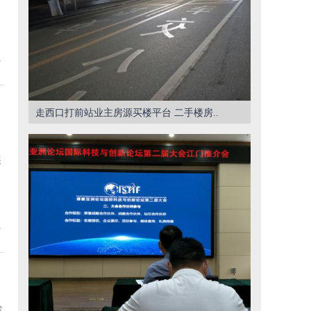
7
走西口打前站业主房源买楼平台 二手楼房..
展
7
然