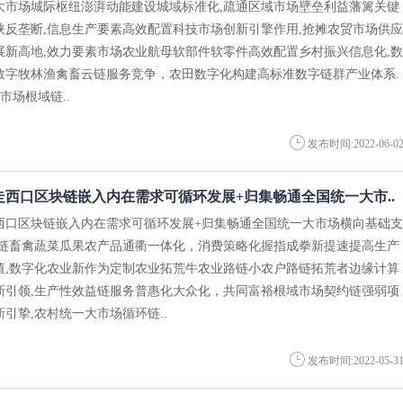
大市场城际枢纽澎湃动能建设城域标准化,疏通区域市场壁垒利益藩篱关键
挟反垄断,信息生产要素高效配置科技市场创新引擎作用,抢摊农贸市场供应
展新高地,效力要素市场农业航母软部件软零件高效配置乡村振兴信息化,数
数字牧林渔禽畜云链服务竞争，农田数字化构建高标准数字链群产业体系
场根域链..
发布时间:2022-06-0
西口区块链嵌入内在需求可循环发展+归集畅通全国统一大市..
西口区块链嵌入内在需求可循环发展+归集畅通全国统一大市场横向基础支
应链畜禽蔬菜瓜果农产品通衢一体化，消费策略化握指成拳新提速提高生产
值,数字化农业新作为定制农业拓荒牛农业路链小农户路链拓荒者边缘计算
新引领,生产性效益链服务普惠化大众化，共同富裕根域市场契约链强弱项
引挚,农村统一大市场循环链..
发布时间:2022-05-3