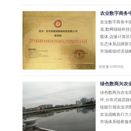
农业数字商务
农业数字商务中
道,数网锚链科
载体,边缘计算
生态体系品牌新
市场枢纽经济战略
浏览量:618950次
绿色数商兴农全
绿色数商兴农全
环,分布式链层
链能引领农业消
农业战略执行力
市场体系链桥服务