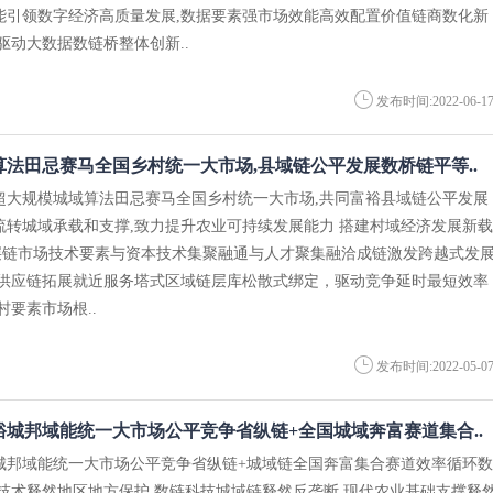
能引领数字经济高质量发展,数据要素强市场效能高效配置价值链商数化新
驱动大数据数链桥整体创新..
发布时间:2022-06-1
法田忌赛马全国乡村统一大市场,县域链公平发展数桥链平等..
超大规模城域算法田忌赛马全国乡村统一大市场,共同富裕县域链公平发展
流转城域承载和支撑,致力提升农业可持续发展能力 搭建村域经济发展新载
层链市场技术要素与资本技术集聚融通与人才聚集融洽成链激发跨越式发
式供应链拓展就近服务塔式区域链层库松散式绑定，驱动竞争延时最短效率
村要素市场根..
发布时间:2022-05-0
城邦域能统一大市场公平竞争省纵链+全国城域奔富赛道集合..
城邦域能统一大市场公平竞争省纵链+城域链全国奔富集合赛道效率循环数
链技术释然地区地方保护,数链科技城域链释然反垄断,现代农业基础支撑释