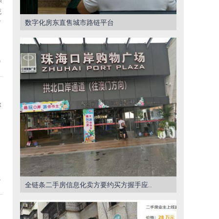
统
数字化房东直售城市路链平台
可
9
脉
5
全链条二手房信息化卖方要约买方握手应..