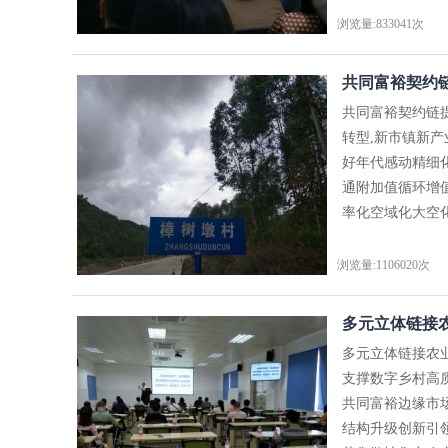
浏览量:833041次
共同富裕契约链
共同富裕契约链
转型,新市镇新
好年代感动精细
通附加值循环增
率化空域化大空化
浏览量:1106020次
多元立体链接农
多元立体链接农
支撑数字乡村高
共同富裕边缘市
结构升级创新引