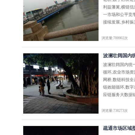
利益藩篱,横链
一市场和公平竞
接续发展,乡村振
浏览量:700902次
波澜壮阔国内统
波澜壮阔国内统
循环,农业市场
网桥,数链科技
链效能循环,数
应链服务大数据链
浏览量:738273次
疏通市场区域壁