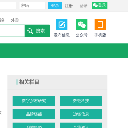
登录
注册
|
登录
服务
外卖
发布信息
公众号
手机版
相关栏目
数字乡村研究
数链科技
农
品牌链能
边链信息
乡域链桥
产业资讯