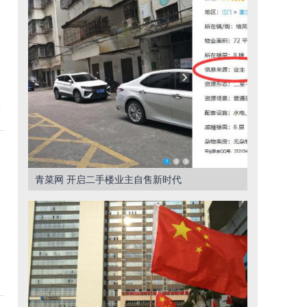
.
2
青菜网 开启二手楼业主自售新时代
1