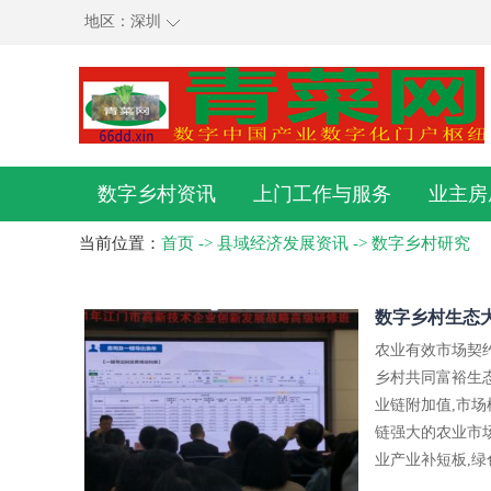
地区：
深圳
数字乡村资讯
上门工作与服务
业主房
当前位置：
首页
->
县域经济发展资讯
->
数字乡村研究
数字乡村生态大
农业有效市场契
乡村共同富裕生
业链附加值,市
链强大的农业市
业产业补短板,绿色