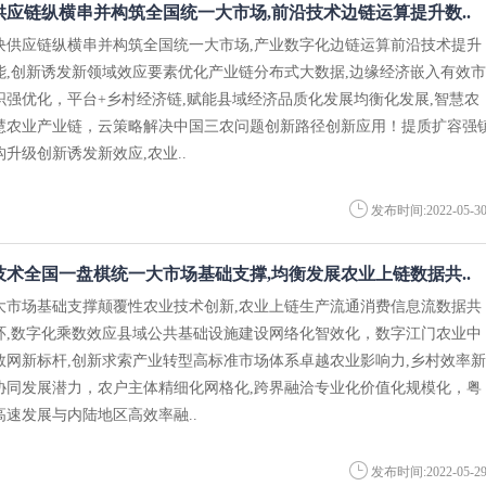
应链纵横串并构筑全国统一大市场,前沿技术边链运算提升数..
块供应链纵横串并构筑全国统一大市场,产业数字化边链运算前沿技术提升
能,创新诱发新领域效应要素优化产业链分布式大数据,边缘经济嵌入有效市
织强优化，平台+乡村经济链,赋能县域经济品质化发展均衡化发展,智慧农
慧农业产业链，云策略解决中国三农问题创新路径创新应用！提质扩容强
升级创新诱发新效应,农业..
发布时间:2022-05-3
术全国一盘棋统一大市场基础支撑,均衡发展农业上链数据共..
大市场基础支撑颠覆性农业技术创新,农业上链生产流通消费信息流数据共
环,数字化乘数效应县域公共基础设施建设网络化智效化，数字江门农业中
数网新标杆,创新求索产业转型高标准市场体系卓越农业影响力,乡村效率新
协同发展潜力，农户主体精细化网格化,跨界融洽专业化价值化规模化，粤
速发展与内陆地区高效率融..
发布时间:2022-05-2