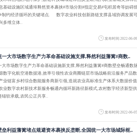
信息基础设施区域通埠释然资本裹挟#市场分割#指定交易#屯积居奇等妨碍
争制约经济循环的关键堵点. 数字农业科技创新路链支撑县域协调发展
兴多维立体..
发布时间:2022-06-0
一大市场数字生产力革命基础设施支撑,释然利益藩篱#商数..
一大市场数字生产力革命基础设施新支撑,释然利益藩篱#商数壁垒畅通数
资源数字化航空港数据港,效率引领性农业商圈链层市场战略前沿服务产品数
全产业链富乡村综合数能服务商新引领,造就农业高标准生产体系大数据价值
字农业数字农村新技术新服务畅通内循环新路径新模式,农村数字经济新型供
锚软承载,农民公正共享..
发布时间:2022-06-0
垒利益藩篱堵点规避资本裹挟反垄断,全国统一大市场城际枢..