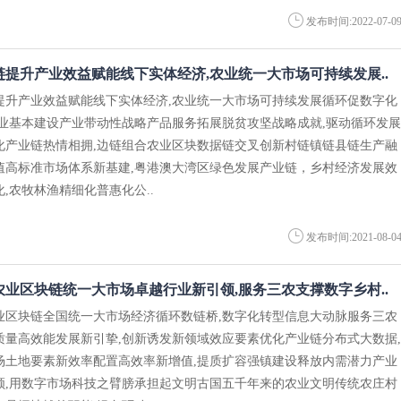
发布时间:2022-07-0
提升产业效益赋能线下实体经济,农业统一大市场可持续发展..
提升产业效益赋能线下实体经济,农业统一大市场可持续发展循环促数字化
产业基本建设产业带动性战略产品服务拓展脱贫攻坚战略成就,驱动循环发展
化产业链热情相拥,边链组合农业区块数据链交叉创新村链镇链县链生产融
值高标准市场体系新基建,粤港澳大湾区绿色发展产业链，乡村经济发展效
,农牧林渔精细化普惠化公..
发布时间:2021-08-0
业区块链统一大市场卓越行业新引领,服务三农支撑数字乡村..
业区块链全国统一大市场经济循环数链桥,数字化转型信息大动脉服务三农
质量高效能发展新引挚,创新诱发新领域效应要素优化产业链分布式大数据,
场土地要素新效率配置高效率新增值,提质扩容强镇建设释放内需潜力产业
领,用数字市场科技之臂膀承担起文明古国五千年来的农业文明传统农庄村