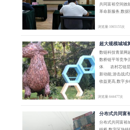
共同富裕空间效
革命新服务,数据
浏览量:1065155次
超大规模城域算
数链科技青菜网
数桥链平等竞争
体. 农村芯链
新动能,游击战
收益更高,数字乡
浏览量:644477次
分布式共同富裕
分布式共同富裕
链桥,数字区块