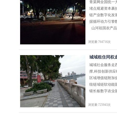
青菜网全国统一
堵点规避资本裹
链产业数字化发
据循环动力引挚
山河祖国农产品市
浏览量:764716次
城域租住同权走
城域社会服务走
撑,科技创新供
区域增值链附加
纽链域链软动能
锻长板数字农业新
浏览量:725943次