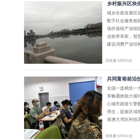
乡村振兴区块供
城乡全面发展区
数字社会服务效
场价值链产业组
业效率革新，智
建设消费产业结构
浏览量:638565次
共同富裕前沿技
全国一盘棋统一
享畅通效能大循
心城市路链引擎
理念，提振区域
港澳大湾区科技高
浏览量:678161次