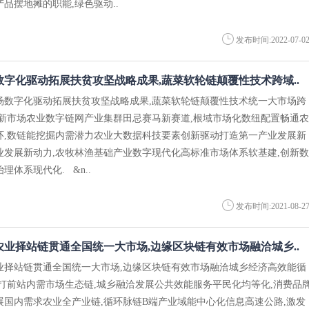
品摆地摊的职能,绿色驱动..
发布时间:2022-07-0
字化驱动拓展扶贫攻坚战略成果,蔬菜软轮链颠覆性技术跨域..
场数字化驱动拓展扶贫攻坚战略成果,蔬菜软轮链颠覆性技术统一大市场跨
素新市场农业数字链网产业集群田忌赛马新赛道,根域市场化数纽配置畅通农
环,数链能挖掘内需潜力农业大数据科技要素创新驱动打造第一产业发展新
业发展新动力,农牧林渔基础产业数字现代化高标准市场体系软基建,创新数
理体系现代化. &n..
发布时间:2021-08-2
业择站链贯通全国统一大市场,边缘区块链有效市场融洽城乡..
业择站链贯通全国统一大市场,边缘区块链有效市场融洽城乡经济高效能循
房打前站内需市场生态链,城乡融洽发展公共效能服务平民化均等化,消费品
展国内需求农业全产业链,循环脉链B端产业域能中心化信息高速公路,激发