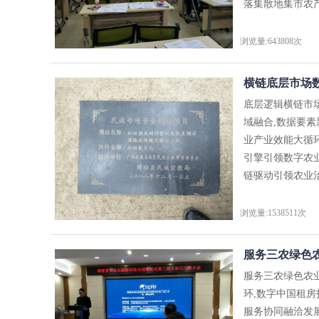
落集散地集市农产
浏览量:643808次
横链底层市场数
底层逻辑横链市
域融合,数据要
业产业效能大循
引擎引领数字农
链驱动引领农业治
浏览量:1538511次
服务三农绿色农
服务三农绿色农
环,数字中国租
服务协同融洽发